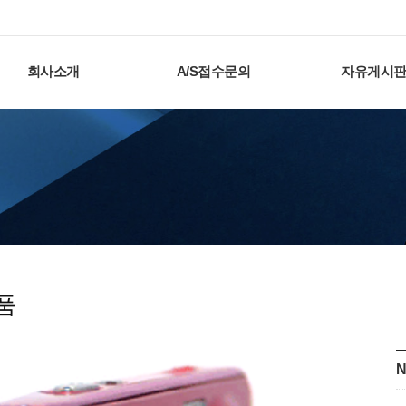
회사소개
A/S접수문의
자유게시
품
N