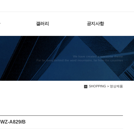
판
갤러리
공지사항
We have created a awesome theme
Far far away,behind the word mountains, far from the countries
SHOPPING > 영상제품
WZ-A829/B