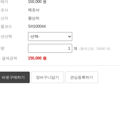
판매가
150,000 원
제조사
제조사
원산지
원산지
상품코드
SH100044
옵션선택
수량
개
(총재고량 : 15000 개)
 결제금액
150,000 원
바로구매하기
장바구니담기
관심등록하기