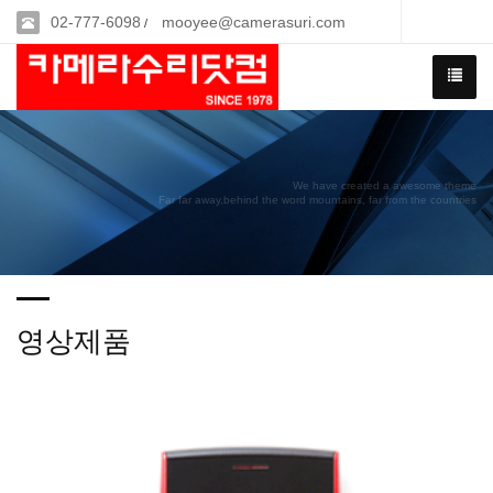
02-777-6098
mooyee@camerasuri.com
/
We have created a awesome theme
Far far away,behind the word mountains, far from the countries
영상제품