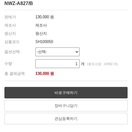
NWZ-A827/B
판매가
130,000 원
제조사
제조사
원산지
원산지
상품코드
SH100050
옵션선택
수량
개
(총재고량 : 14992 개)
총 결제금액
130,000 원
바로구매하기
장바구니담기
관심등록하기