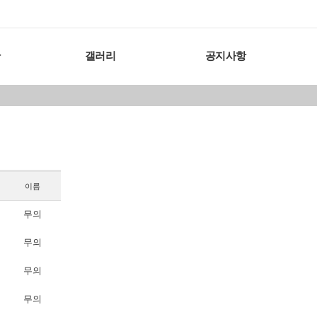
판
갤러리
공지사항
이름
무의
무의
무의
무의